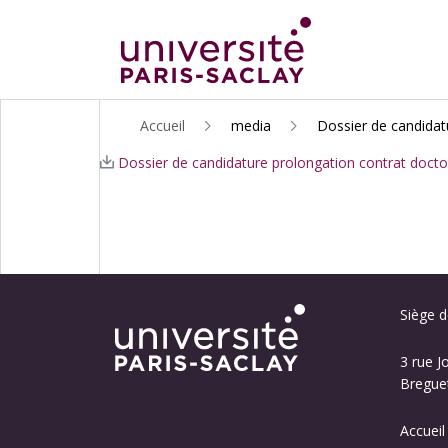
ALLER
Accueil
media
Dossier de candidat
AU
Dossier de candidature prolongation contrat doctor
CONTENU
PRINCIPAL
Siège de
3 rue J
Breguet
Accueil