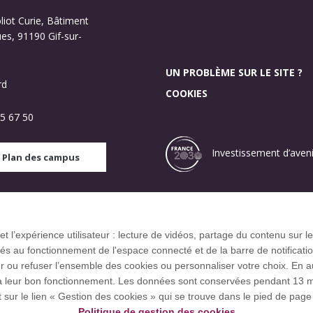
oliot Curie, Bâtiment
s, 91190 Gif-sur-
UN PROBLÈME SUR LE SITE ?
rd
COOKIES
5 67 50
Investissement d’aveni
Plan des campus
ce européenne EUGLOH et est membre des réseaux européens et
 et l’expérience utilisateur : lecture de vidéos, partage du contenu sur
 au fonctionnement de l'espace connecté et de la barre de notification q
u refuser l’ensemble des cookies ou personnaliser votre choix. En autor
res à leur bon fonctionnement. Les données sont conservées pendant 1
t sur le lien « Gestion des cookies » qui se trouve dans le pied de page 
Politique de gestion des cookies