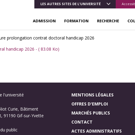
LES AUTRES SITES DE L'UNIVERSITÉ
Accessib
ADMISSION
FORMATION
RECHERCHE
CO
ure prolongation contrat doctoral handicap 2026
al handicap 2026 - ( 83.08 Ko)
 l'université
MENTIONS LÉGALES
OFFRES D'EMPLOI
oliot Curie, Bâtiment
MARCHÉS PUBLICS
, 91190 Gif-sur-Yvette
CONTACT
 du public
ACTES ADMINISTRATIFS