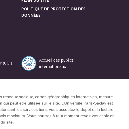
PLAN DU SITE
POLITIQUE DE PROTECTION DES
DONNÉES
Accueil des publics
r (CGI)
internationaux
 internationaux CESAER, EUA, EUF, LERU, U7+
 les réseaux sociaux, cartes géographiques interactives, mesure
ui peut être utilisée sur le site. L’Université Paris-Saclay est
isant les services tiers, vous acceptez le dépôt et la lecture
3 mois maximum. Vous pourrez à tout moment revoir vos choix en
du site.
Facebook
LinkedIn
Youtube
Bluesky
Instagram