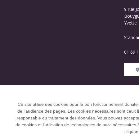
9 rue J
Bouygue
Yvette
Standa
01 69 1
L’Université Paris-Saclay coordonne l'Allian
Ce site utilise des cookies pour le bon fonctionnement du site
et U21.
de l’audience des pages. Les cookies nécessaires sont ceux liés
responsable du traitement des données. Vous pouvez accepter o
de cookies et l'utilisation de technologies de suivi nécessai
Tous droits réservés Université Paris-Saclay
cliquan
Accessibilité :
partiellement conforme