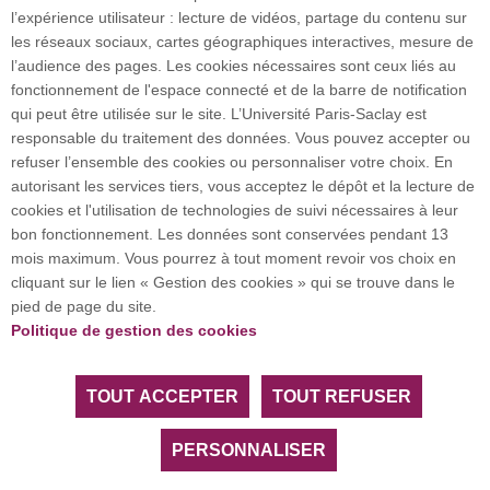
l’expérience utilisateur : lecture de vidéos, partage du contenu sur
Plan du site
les réseaux sociaux, cartes géographiques interactives, mesure de
l’audience des pages. Les cookies nécessaires sont ceux liés au
fonctionnement de l'espace connecté et de la barre de notification
Investissement d’avenir (CGI)
qui peut être utilisée sur le site. L’Université Paris-Saclay est
responsable du traitement des données. Vous pouvez accepter ou
refuser l’ensemble des cookies ou personnaliser votre choix. En
Accueil des publics internationaux
autorisant les services tiers, vous acceptez le dépôt et la lecture de
cookies et l'utilisation de technologies de suivi nécessaires à leur
bon fonctionnement. Les données sont conservées pendant 13
mois maximum. Vous pourrez à tout moment revoir vos choix en
L’Université Paris-Saclay coordonne l'Alliance
cliquant sur le lien « Gestion des cookies » qui se trouve dans le
européenne EUGLOH et est membre des réseaux
pied de page du site.
européens et internationaux CESAER, EUA, EUF,
Politique de gestion des cookies
LERU, U7+ et U21.
TOUT ACCEPTER
TOUT REFUSER
Tous droits réservés Université Paris-Saclay
Accessibilité :
partiellement conforme
PERSONNALISER