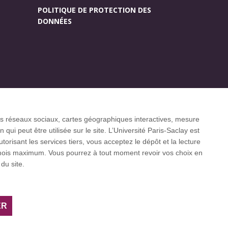
POLITIQUE DE PROTECTION DES
DONNÉES
Accueil des publics
r (CGI)
internationaux
 les réseaux sociaux, cartes géographiques interactives, mesure
ui peut être utilisée sur le site. L’Université Paris-Saclay est
isant les services tiers, vous acceptez le dépôt et la lecture
3 mois maximum. Vous pourrez à tout moment revoir vos choix en
 internationaux CESAER, EUA, EUF, LERU, U7+
du site.
ER
Facebook
LinkedIn
Youtube
Bluesky
Instagram