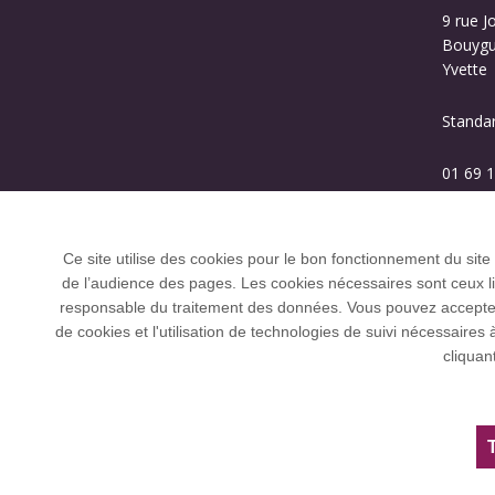
9 rue J
Bouygue
Yvette
Standa
01 69 1
Ce site utilise des cookies pour le bon fonctionnement du site
de l’audience des pages. Les cookies nécessaires sont ceux liés
responsable du traitement des données. Vous pouvez accepter o
de cookies et l'utilisation de technologies de suivi nécessai
L’Université Paris-Saclay coordonne l'Allian
cliquan
et U21.
Tous droits réservés Université Paris-Saclay
Accessibilité :
partiellement conforme