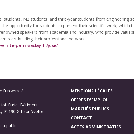
ral students, M2 students, and third-year students from engineering sc
the opportunity for students to present their scientific work, which th
s renowned speakers from academia and industry, who provide valuabl
 them start building their professional network.
ersite-paris-saclay.fr/jdse/
 l'université
MENTIONS LÉGALES
OFFRES D'EMPLOI
oliot Curie, Bâtiment
MARCHÉS PUBLICS
, 91190 Gif-sur-Yvette
CONTACT
 du public
ACTES ADMINISTRATIFS