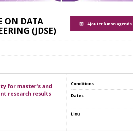
E ON DATA
Ajouter à mon agenda
ERING (JDSE)
Conditions
ity for master's and
nt research results
Dates
Lieu