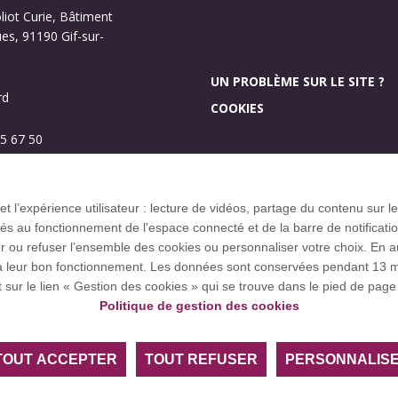
oliot Curie, Bâtiment
s, 91190 Gif-sur-
UN PROBLÈME SUR LE SITE ?
rd
COOKIES
5 67 50
Investissement d’aveni
Plan des campus
 et l’expérience utilisateur : lecture de vidéos, partage du contenu sur
 au fonctionnement de l'espace connecté et de la barre de notification q
u refuser l’ensemble des cookies ou personnaliser votre choix. En autor
res à leur bon fonctionnement. Les données sont conservées pendant 1
ce européenne EUGLOH et est membre des réseaux européens et
t sur le lien « Gestion des cookies » qui se trouve dans le pied de page 
Politique de gestion des cookies
TOUT ACCEPTER
TOUT REFUSER
PERSONNALIS