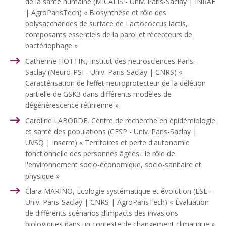
de la santé humaine (MICALIS - Univ. Paris-Saclay | INRAE
| AgroParisTech) « Biosynthèse et rôle des
polysaccharides de surface de Lactococcus lactis,
composants essentiels de la paroi et récepteurs de
bactériophage »
Catherine HOTTIN, Institut des neurosciences Paris-
Saclay (Neuro-PSI - Univ. Paris-Saclay | CNRS) «
Caractérisation de l’effet neuroprotecteur de la délétion
partielle de GSK3 dans différents modèles de
dégénérescence rétinienne »
Caroline LABORDE, Centre de recherche en épidémiologie
et santé des populations (CESP - Univ. Paris-Saclay |
UVSQ | Inserm) « Territoires et perte d'autonomie
fonctionnelle des personnes âgées : le rôle de
l'environnement socio-économique, socio-sanitaire et
physique »
Clara MARINO, Ecologie systématique et évolution (ESE -
Univ. Paris-Saclay | CNRS | AgroParisTech) « Évaluation
de différents scénarios d’impacts des invasions
biologiques dans un contexte de changement climatique »