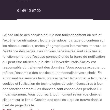
01 69 15 67 50
Plan des campus
Ce site utilise des cookies pour le bon fonctionnement du site et
l’expérience utilisateur : lecture de vidéos, partage du contenu sur
Plan du site
les réseaux sociaux, cartes géographiques interactives, mesure de
l’audience des pages. Les cookies nécessaires sont ceux liés au
fonctionnement de l'espace connecté et de la barre de notification
Investissement d’avenir (CGI)
qui peut être utilisée sur le site. L’Université Paris-Saclay est
responsable du traitement des données. Vous pouvez accepter ou
refuser l’ensemble des cookies ou personnaliser votre choix. En
Accueil des publics internationaux
autorisant les services tiers, vous acceptez le dépôt et la lecture de
cookies et l'utilisation de technologies de suivi nécessaires à leur
bon fonctionnement. Les données sont conservées pendant 13
mois maximum. Vous pourrez à tout moment revoir vos choix en
L’Université Paris-Saclay coordonne l'Alliance
cliquant sur le lien « Gestion des cookies » qui se trouve dans le
européenne EUGLOH et est membre des réseaux
pied de page du site.
européens et internationaux CESAER, EUA, EUF,