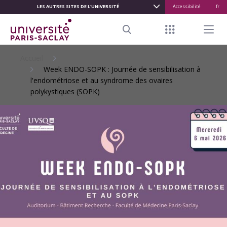
LES AUTRES SITES DE L'UNIVERSITÉ
Accessibilité
fr
ALLER
AU
Menu raccour
Menu pr
CONTENU
Search
PRINCIPAL
Accueil
Week ENDO-SOPK : Journée de sensibilisation à
l'endométriose et au syndrome des ovaires
polykystiques (SOPK)