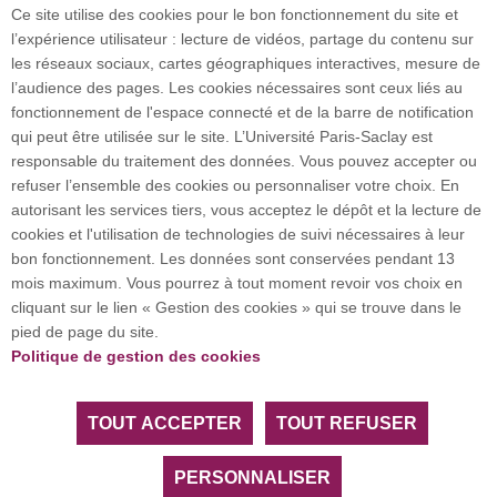
Ce site utilise des cookies pour le bon fonctionnement du site et
l’expérience utilisateur : lecture de vidéos, partage du contenu sur
Plan du site
les réseaux sociaux, cartes géographiques interactives, mesure de
l’audience des pages. Les cookies nécessaires sont ceux liés au
fonctionnement de l'espace connecté et de la barre de notification
Investissement d’avenir (CGI)
qui peut être utilisée sur le site. L’Université Paris-Saclay est
responsable du traitement des données. Vous pouvez accepter ou
refuser l’ensemble des cookies ou personnaliser votre choix. En
Accueil des publics internationaux
autorisant les services tiers, vous acceptez le dépôt et la lecture de
cookies et l'utilisation de technologies de suivi nécessaires à leur
bon fonctionnement. Les données sont conservées pendant 13
mois maximum. Vous pourrez à tout moment revoir vos choix en
L’Université Paris-Saclay coordonne l'Alliance
cliquant sur le lien « Gestion des cookies » qui se trouve dans le
européenne EUGLOH et est membre des réseaux
pied de page du site.
européens et internationaux CESAER, EUA, EUF,
Politique de gestion des cookies
LERU, U7+ et U21.
TOUT ACCEPTER
TOUT REFUSER
Tous droits réservés Université Paris-Saclay
Accessibilité :
partiellement conforme
PERSONNALISER