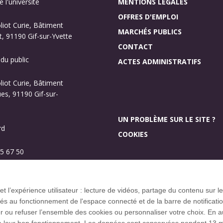
 l'université
MENTIONS LÉGALES
OFFRES D'EMPLOI
oliot Curie, Bâtiment
MARCHÉS PUBLICS
, 91190 Gif-sur-Yvette
CONTACT
 du public
ACTES ADMINISTRATIFS
oliot Curie, Bâtiment
s, 91190 Gif-sur-
UN PROBLÈME SUR LE SITE ?
rd
COOKIES
5 67 50
Investissement d’aveni
Plan des campus
 et l’expérience utilisateur : lecture de vidéos, partage du contenu sur
 au fonctionnement de l'espace connecté et de la barre de notification q
u refuser l’ensemble des cookies ou personnaliser votre choix. En autor