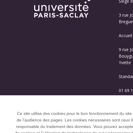
Siège de
3 rue J
Breguet
Accueil
9 rue J
Bouygue
Yvette
Standa
01 69 1
Ce site utilise des cookies pour le bon fonctionnement du site
de l’audience des pages. Les cookies nécessaires sont ceux liés
responsable du traitement des données. Vous pouvez accepter o