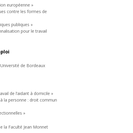
Union européenne »
ques contre les formes de
iques publiques »
nalisation pour le travail
mploi
,Université de Bordeaux
vail de l’aidant à domicile »
e à la personne : droit commun
ectionnelles »
de la Faculté Jean Monnet