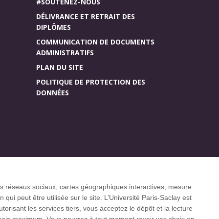
#SOUTENEZ-NOUS
DÉLIVRANCE ET RETRAIT DES
DIPLÔMES
COMMUNICATION DE DOCUMENTS
ADMINISTRATIFS
PLAN DU SITE
POLITIQUE DE PROTECTION DES
DONNÉES
Accueil des publics
r (CGI)
internationaux
 les réseaux sociaux, cartes géographiques interactives, mesure
ui peut être utilisée sur le site. L’Université Paris-Saclay est
isant les services tiers, vous acceptez le dépôt et la lecture