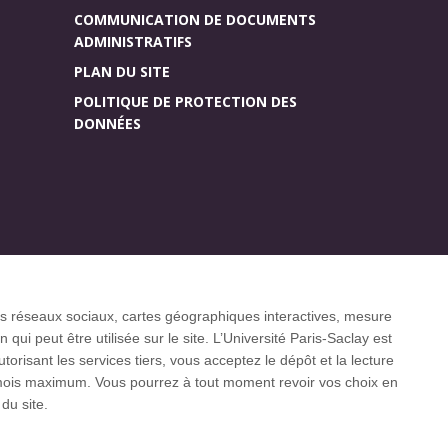
COMMUNICATION DE DOCUMENTS
ADMINISTRATIFS
PLAN DU SITE
POLITIQUE DE PROTECTION DES
DONNÉES
Accueil des publics
r (CGI)
internationaux
 les réseaux sociaux, cartes géographiques interactives, mesure
ui peut être utilisée sur le site. L’Université Paris-Saclay est
isant les services tiers, vous acceptez le dépôt et la lecture
3 mois maximum. Vous pourrez à tout moment revoir vos choix en
 internationaux CESAER, EUA, EUF, LERU, U7+
du site.