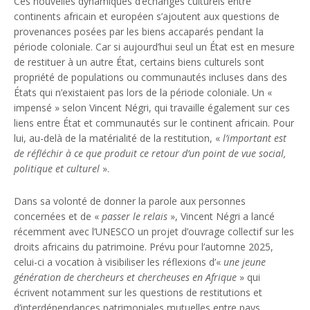
Ces nouvelles dynamiques d’échanges culturels entre
continents africain et européen s’ajoutent aux questions de
provenances posées par les biens accaparés pendant la
période coloniale. Car si aujourd’hui seul un État est en mesure
de restituer à un autre État, certains biens culturels sont
propriété de populations ou communautés incluses dans des
États qui n’existaient pas lors de la période coloniale. Un «
impensé » selon Vincent Négri, qui travaille également sur ces
liens entre État et communautés sur le continent africain. Pour
lui, au-delà de la matérialité de la restitution, «
l’important est
de réfléchir à ce que produit ce retour d’un point de vue social,
politique et culturel
».
Dans sa volonté de donner la parole aux personnes
concernées et de «
passer le relais
», Vincent Négri a lancé
récemment avec l’UNESCO un projet d’ouvrage collectif sur les
droits africains du patrimoine. Prévu pour l’automne 2025,
celui-ci a vocation à visibiliser les réflexions d’«
une jeune
génération de chercheurs et chercheuses en Afrique
» qui
écrivent notamment sur les questions de restitutions et
d’interdépendances patrimoniales mutuelles entre pays.