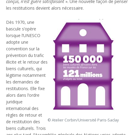
conçus, n'est guère satisfaisant
». Une nouvelle façon de penser
les restitutions devient alors nécessaire.
Dès 1970, une
bascule s’opère
lorsque l’UNESCO
adopte une
convention sur la
prévention du trafic
illicite et le retour des
biens culturels, qui
légitime notamment
les demandes de
restitutions. Elle fixe
alors dans l’ordre
juridique
international des
règles de retour et
© Atelier Corbin/Université Paris-Saclay
de restitution des
biens culturels. Trois
ans plus tard, l’Assemblée générale des Nations unies adopte