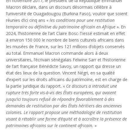
En novembre 2017, le président de la République Emmanuel
Macron déclare, dans un discours désormais célèbre à
l’université de Ouagadougou (Burkina Faso), vouloir que soient
réunies d’ici cinq ans «
les conditions pour une restitution
temporaire ou définitive du patrimoine africain en Afrique
». En
2024, l’historienne de l’art Claire Bosc-Tiessé estimait en effet
à environ 150 000 le nombre de biens culturels africains dans
les musées de France, sur les 121 millions d’objets conservés
au total. Emmanuel Macron commande alors à deux
universitaires, l’écrivain sénégalais Felwine Sarr et l’historienne
de l’art française Bénédicte Savoy, un rapport qui dresse un
état des lieux de la question. Vincent Négri, en sa qualité
d’expert sur les droits africains du patrimoine, est en charge de
la partie juridique du rapport. «
Ce discours a introduit une
rupture très forte vis-à-vis des États européens, qui avaient
jusqu’ici toujours refusé de répondre favorablement à des
demandes de restitution par des États héritiers des anciennes
colonies. Le rapport propose une méthodologie de restitution
visant à rétablir une forme d’équité et à accroître la présence de
patrimoines africains sur le continent africain.
»