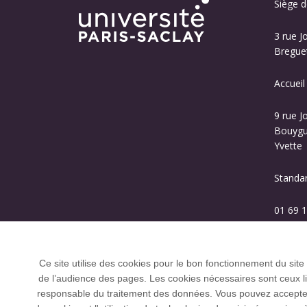
Siège de
3 rue J
Breguet
Accueil
9 rue J
Bouygue
Yvette
Standa
01 69 1
Ce site utilise des cookies pour le bon fonctionnement du site
de l’audience des pages. Les cookies nécessaires sont ceux liés
responsable du traitement des données. Vous pouvez accepter o