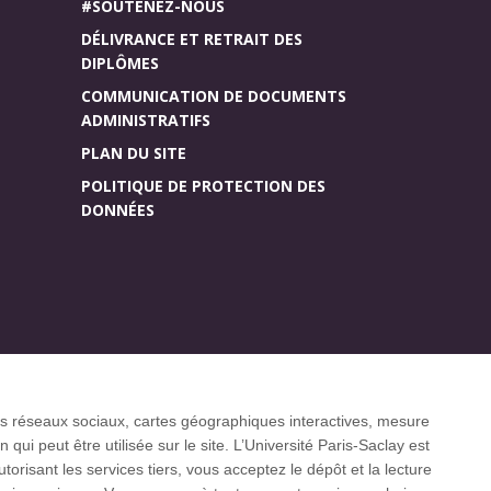
#SOUTENEZ-NOUS
DÉLIVRANCE ET RETRAIT DES
DIPLÔMES
COMMUNICATION DE DOCUMENTS
ADMINISTRATIFS
PLAN DU SITE
POLITIQUE DE PROTECTION DES
DONNÉES
Accueil des publics
r (CGI)
internationaux
 les réseaux sociaux, cartes géographiques interactives, mesure
ui peut être utilisée sur le site. L’Université Paris-Saclay est
isant les services tiers, vous acceptez le dépôt et la lecture