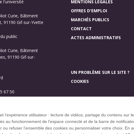
 l'université
MENTIONS LÉGALES
OFFRES D'EMPLOI
oliot Curie, Bâtiment
MARCHÉS PUBLICS
, 91190 Gif-sur-Yvette
CONTACT
 du public
ACTES ADMINISTRATIFS
oliot Curie, Bâtiment
s, 91190 Gif-sur-
UN PROBLÈME SUR LE SITE ?
rd
COOKIES
5 67 50
Investissement d’aveni
Plan des campus
 et l’expérience utilisateur : lecture de vidéos, partage du contenu sur
 au fonctionnement de l'espace connecté et de la barre de notification q
u refuser l’ensemble des cookies ou personnaliser votre choix. En autor