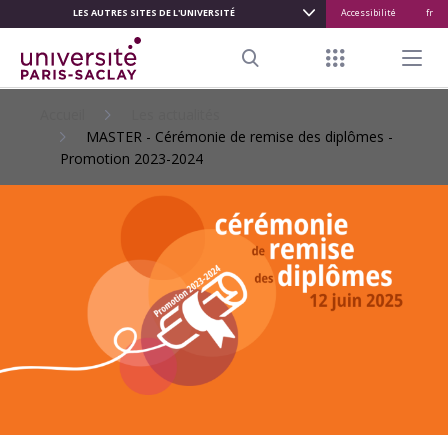
LES AUTRES SITES DE L'UNIVERSITÉ
Accessibilité
fr
ALLER
AU
Menu raccour
Menu pr
CONTENU
Search
PRINCIPAL
Accueil
Les actualités
MASTER - Cérémonie de remise des diplômes -
Promotion 2023-2024