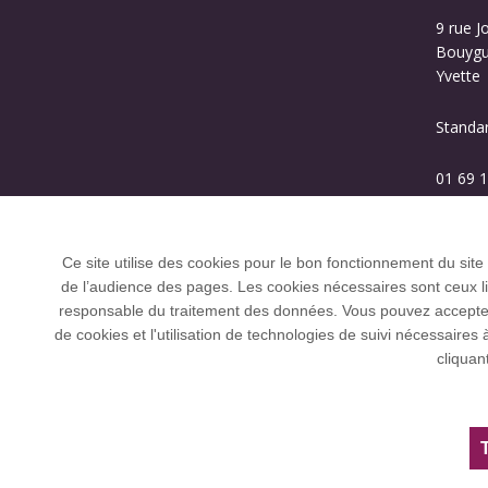
9 rue J
Bouygue
Yvette
Standa
01 69 1
Ce site utilise des cookies pour le bon fonctionnement du site
de l’audience des pages. Les cookies nécessaires sont ceux liés
responsable du traitement des données. Vous pouvez accepter o
de cookies et l'utilisation de technologies de suivi nécessai
L’Université Paris-Saclay coordonne l'Allian
cliquan
et U21.
Tous droits réservés Université Paris-Saclay
Accessibilité :
partiellement conforme