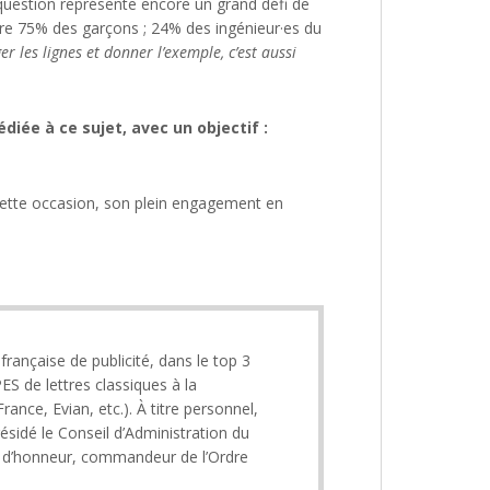
question représente encore un grand défi de
re 75% des garçons ; 24% des ingénieur·es du
r les lignes et donner l’exemple, c’est aussi
iée à ce sujet, avec un objectif :
 cette occasion, son plein engagement en
rançaise de publicité, dans le top 3
 de lettres classiques à la
nce, Evian, etc.). À titre personnel,
idé le Conseil d’Administration du
n d’honneur, commandeur de l’Ordre