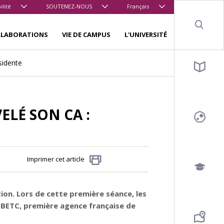
ilité
SOUTENEZ-NOUS
Français
Sear
LLABORATIONS
VIE DE CAMPUS
L'UNIVERSITÉ
sidente
ELÉ SON CA :
Imprimer cet article
Partager
tion. Lors de cette première séance, les
 BETC, première agence française de