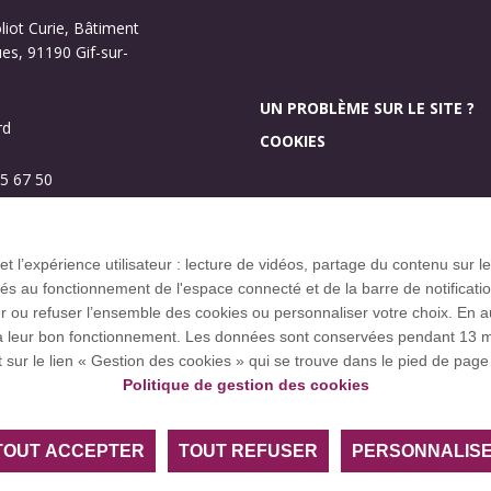
oliot Curie, Bâtiment
s, 91190 Gif-sur-
UN PROBLÈME SUR LE SITE ?
rd
COOKIES
5 67 50
Investissement d’aveni
Plan des campus
 et l’expérience utilisateur : lecture de vidéos, partage du contenu sur
 au fonctionnement de l'espace connecté et de la barre de notification q
u refuser l’ensemble des cookies ou personnaliser votre choix. En autor
res à leur bon fonctionnement. Les données sont conservées pendant 1
ce européenne EUGLOH et est membre des réseaux européens et
t sur le lien « Gestion des cookies » qui se trouve dans le pied de page 
Politique de gestion des cookies
TOUT ACCEPTER
TOUT REFUSER
PERSONNALIS