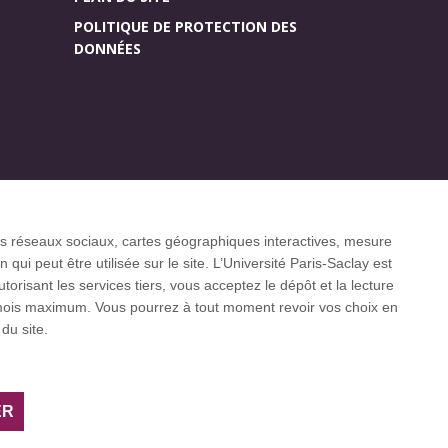
POLITIQUE DE PROTECTION DES
DONNÉES
Accueil des publics
r (CGI)
internationaux
 les réseaux sociaux, cartes géographiques interactives, mesure
ui peut être utilisée sur le site. L’Université Paris-Saclay est
isant les services tiers, vous acceptez le dépôt et la lecture
3 mois maximum. Vous pourrez à tout moment revoir vos choix en
 internationaux CESAER, EUA, EUF, LERU, U7+
du site.
ER
Facebook
LinkedIn
Youtube
Bluesky
Instagram