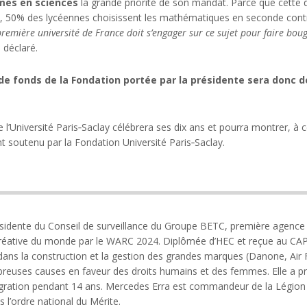
es en sciences
la grande priorité de son mandat. Parce que cette 
, 50% des lycéennes choisissent les mathématiques en seconde cont
remière université de France doit s’engager sur ce sujet pour faire bouge
e déclaré.
fonds de la Fondation portée par la présidente sera donc déd
 l’Université Paris‑Saclay célébrera ses dix ans et pourra montrer, à
 soutenu par la Fondation Université Paris‑Saclay.
sidente du Conseil de surveillance du Groupe BETC, première agence f
réative du monde par le WARC 2024. Diplômée d’HEC et reçue au CAPES
ns la construction et la gestion des grandes marques (Danone, Air Fra
uses causes en faveur des droits humains et des femmes. Elle a prés
mmigration pendant 14 ans. Mercedes Erra est commandeur de la Légio
s l’ordre national du Mérite.