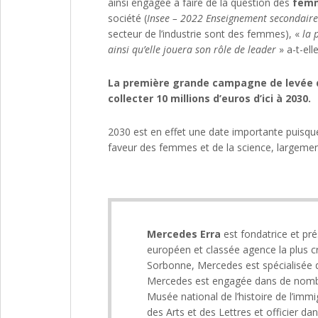
ainsi engagée à faire de la question des
femm
société (
Insee – 2022 Enseignement secondaire
secteur de l’industrie sont des femmes), «
la p
ainsi qu’elle jouera son rôle de leader
» a-t-ell
La première grande campagne de levée de 
collecter 10 millions d’euros d’ici à 2030.
2030 est en effet une date importante puisque
faveur des femmes et de la science, largement
Mercedes Erra
est fondatrice et pré
européen et classée agence la plus c
Sorbonne, Mercedes est spécialisée da
Mercedes est engagée dans de nombre
Musée national de l’histoire de l’i
des Arts et des Lettres et officier dan