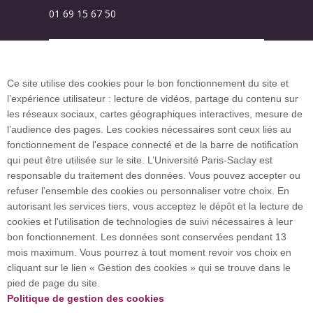
01 69 15 67 50
Plan des campus
Ce site utilise des cookies pour le bon fonctionnement du site et
l’expérience utilisateur : lecture de vidéos, partage du contenu sur
Plan du site
les réseaux sociaux, cartes géographiques interactives, mesure de
l’audience des pages. Les cookies nécessaires sont ceux liés au
fonctionnement de l'espace connecté et de la barre de notification
Investissement d’avenir (CGI)
qui peut être utilisée sur le site. L’Université Paris-Saclay est
responsable du traitement des données. Vous pouvez accepter ou
refuser l’ensemble des cookies ou personnaliser votre choix. En
Accueil des publics internationaux
autorisant les services tiers, vous acceptez le dépôt et la lecture de
cookies et l'utilisation de technologies de suivi nécessaires à leur
bon fonctionnement. Les données sont conservées pendant 13
mois maximum. Vous pourrez à tout moment revoir vos choix en
L’Université Paris-Saclay coordonne l'Alliance
cliquant sur le lien « Gestion des cookies » qui se trouve dans le
européenne EUGLOH et est membre des réseaux
pied de page du site.
européens et internationaux CESAER, EUA, EUF,
Politique de gestion des cookies
LERU, U7+ et U21.