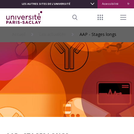
LES AUTRES SITES DE L'UNIVERSITÉ
Accessibilité
fr
ALLER
AU
Menu raccour
Menu pr
CONTENU
Search
PRINCIPAL
Accueil
Les actualités
AAP - Stages longs