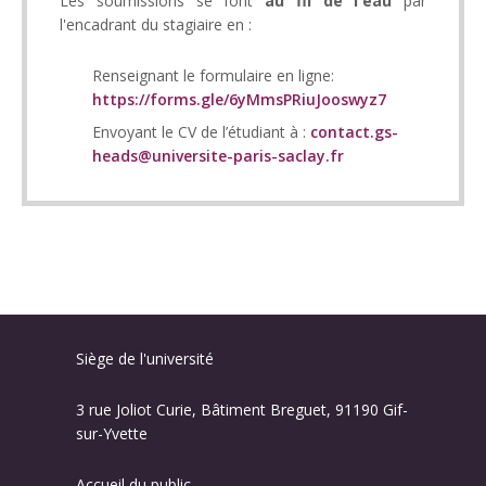
Les soumissions se font
au fil de l'eau
par
l'encadrant du stagiaire en :
Renseignant le formulaire en ligne:
https://forms.gle/6yMmsPRiuJooswyz7
Envoyant le CV de l’étudiant à :
contact.gs-
heads@universite-paris-saclay.fr
Siège de l'université
3 rue Joliot Curie, Bâtiment Breguet, 91190 Gif-
sur-Yvette
Accueil du public