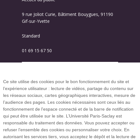
9 rue Joliot Curie, Bâtiment Bouygues, 91190
Gif-sur-Yvette
Standard
01 69 15 67 50
Plan des campus
Ce site utilise des cookies pour le bon fonctionnement du site et
l’expérience utilisateur : lecture de vidéos, partage du contenu sur
Plan du site
les réseaux sociaux, cartes géographiques interactives, mesure de
l’audience des pages. Les cookies nécessaires sont ceux liés au
fonctionnement de l'espace connecté et de la barre de notification
Investissement d’avenir (CGI)
qui peut être utilisée sur le site. L’Université Paris-Saclay est
responsable du traitement des données. Vous pouvez accepter ou
refuser l’ensemble des cookies ou personnaliser votre choix. En
Accueil des publics internationaux
autorisant les services tiers, vous acceptez le dépôt et la lecture de