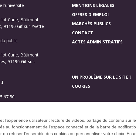
 l'université
MENTIONS LÉGALES
OFFRES D'EMPLOI
oliot Curie, Bâtiment
MARCHÉS PUBLICS
, 91190 Gif-sur-Yvette
CONTACT
 du public
ACTES ADMINISTRATIFS
oliot Curie, Bâtiment
s, 91190 Gif-sur-
UN PROBLÈME SUR LE SITE ?
rd
COOKIES
5 67 50
Investissement d’aveni
Plan des campus
 et l’expérience utilisateur : lecture de vidéos, partage du contenu sur
 au fonctionnement de l'espace connecté et de la barre de notification q
u refuser l’ensemble des cookies ou personnaliser votre choix. En autor