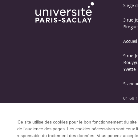
Siège de
3 rue J
Breguet
Accueil
9 rue J
Bouygue
Yvette
Standa
01 69 1
Ce site utilise des cookies pour le bon fonctionnement du site
de l’audience des pages. Les cookies nécessaires sont ceux liés
responsable du traitement des données. Vous pouvez accepter o