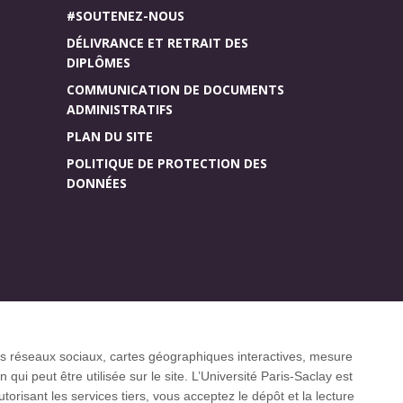
#SOUTENEZ-NOUS
DÉLIVRANCE ET RETRAIT DES
DIPLÔMES
COMMUNICATION DE DOCUMENTS
ADMINISTRATIFS
PLAN DU SITE
POLITIQUE DE PROTECTION DES
DONNÉES
Accueil des publics
r (CGI)
internationaux
 les réseaux sociaux, cartes géographiques interactives, mesure
ui peut être utilisée sur le site. L’Université Paris-Saclay est
isant les services tiers, vous acceptez le dépôt et la lecture