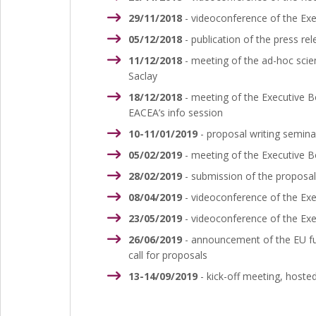
29/11/2018
- videoconference of the Ex
05/12/2018
- publication of the press re
11/12/2018
- meeting of the ad-hoc scien
Saclay
18/12/2018
- meeting of the Executive Bo
EACEA’s info session
10-11/01/2019
- proposal writing semina
05/02/2019
- meeting of the Executive B
28/02/2019
- submission of the proposal
08/04/2019
- videoconference of the Ex
23/05/2019
- videoconference of the Ex
26/06/2019
- announcement of the EU fu
call for proposals
13-14/09/2019
- kick-off meeting, hosted