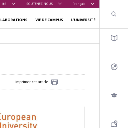
ilité
SOUTENEZ-NOUS
Français
Sear
LLABORATIONS
VIE DE CAMPUS
L'UNIVERSITÉ
Imprimer cet article
Partager