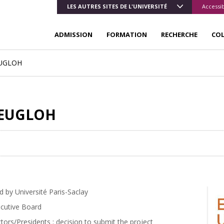
LES AUTRES SITES DE L'UNIVERSITÉ
Accessib
ADMISSION
FORMATION
RECHERCHE
CO
EUGLOH
 EUGLOH
 by Université Paris-Saclay
ecutive Board
ors/Presidents : decision to submit the project