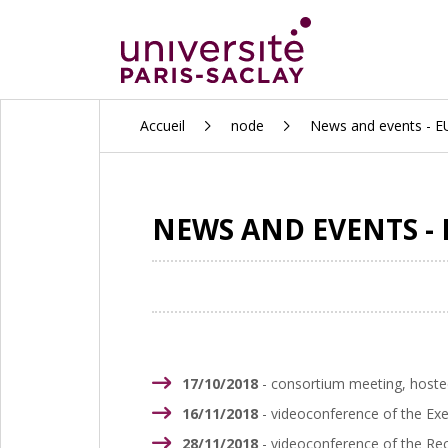
ALLER
Accueil
node
News and events - 
AU
CONTENU
PRINCIPAL
NEWS AND EVENTS -
17/10/2018
- consortium meeting, hosted
16/11/2018
- videoconference of the Ex
28/11/2018
- videoconference of the Rect