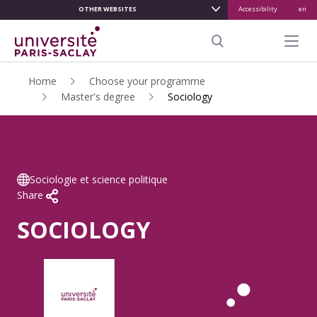
OTHER WEBSITES
Accessibility
en
ALLER
AU
Menu pr
CONTENU
Search
PRINCIPAL
Home
Choose your programme
Master's degree
Sociology
Sociologie et science politique
Share
SOCIOLOGY