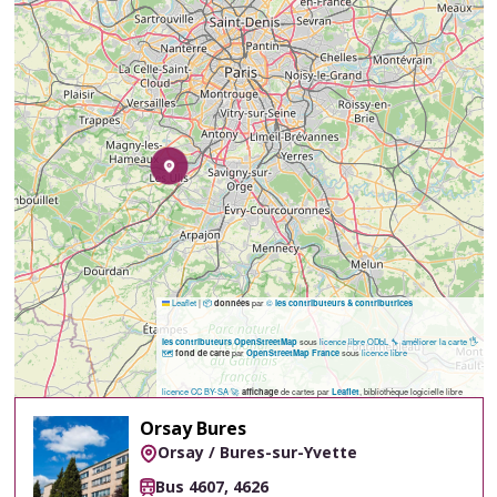
Leaflet
|
📦
par
©
données
les contributeurs & contributrices
sous
licence libre ODbL
🔧 améliorer la carte
🖐️
les contributeurs OpenStreetMap
🗺️
par
sous
licence libre
fond de carte
OpenStreetMap France
licence CC BY-SA
🚀
de cartes par
, bibliothèque logicielle libre
affichage
Leaflet
Orsay Bures
Orsay / Bures-sur-Yvette
Bus 4607, 4626