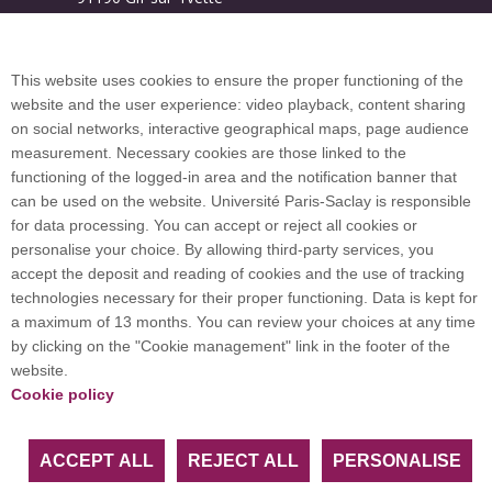
Campus map
This website uses cookies to ensure the proper functioning of the
website and the user experience: video playback, content sharing
on social networks, interactive geographical maps, page audience
Plan du site
measurement. Necessary cookies are those linked to the
functioning of the logged-in area and the notification banner that
can be used on the website. Université Paris-Saclay is responsible
International welcome desk
for data processing. You can accept or reject all cookies or
personalise your choice. By allowing third-party services, you
accept the deposit and reading of cookies and the use of tracking
technologies necessary for their proper functioning. Data is kept for
a maximum of 13 months. You can review your choices at any time
Université Paris-Saclay coordinates the EUGLOH
by clicking on the "Cookie management" link in the footer of the
European University Alliance and is a member of
website.
European and international networks: CESAER,
Cookie policy
EUA, EUF, LERU, U7+ and U21.
ACCEPT ALL
REJECT ALL
PERSONALISE