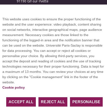
91190 Gif-sur-Yvette
Campus map
This website uses cookies to ensure the proper functioning of the
website and the user experience: video playback, content sharing
on social networks, interactive geographical maps, page audience
Plan du site
measurement. Necessary cookies are those linked to the
functioning of the logged-in area and the notification banner that
can be used on the website. Université Paris-Saclay is responsible
International welcome desk
for data processing. You can accept or reject all cookies or
personalise your choice. By allowing third-party services, you
accept the deposit and reading of cookies and the use of tracking
technologies necessary for their proper functioning. Data is kept for
a maximum of 13 months. You can review your choices at any time
Université Paris-Saclay coordinates the EUGLOH
by clicking on the "Cookie management" link in the footer of the
European University Alliance and is a member of
website.
European and international networks: CESAER,
Cookie policy
EUA, EUF, LERU, U7+ and U21.
ACCEPT ALL
REJECT ALL
PERSONALISE