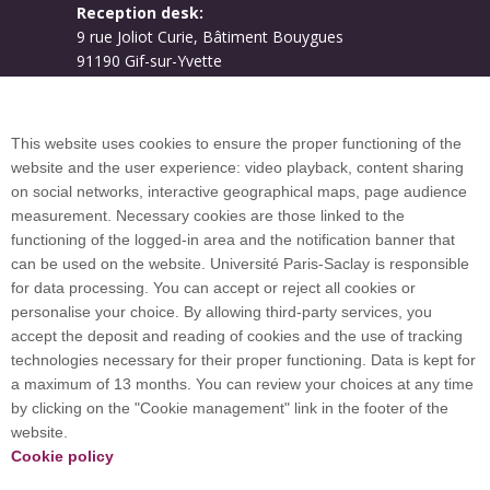
Reception desk:
9 rue Joliot Curie, Bâtiment Bouygues
91190 Gif-sur-Yvette
Campus map
This website uses cookies to ensure the proper functioning of the
website and the user experience: video playback, content sharing
on social networks, interactive geographical maps, page audience
Plan du site
measurement. Necessary cookies are those linked to the
functioning of the logged-in area and the notification banner that
can be used on the website. Université Paris-Saclay is responsible
International welcome desk
for data processing. You can accept or reject all cookies or
personalise your choice. By allowing third-party services, you
accept the deposit and reading of cookies and the use of tracking
technologies necessary for their proper functioning. Data is kept for
a maximum of 13 months. You can review your choices at any time
Université Paris-Saclay coordinates the EUGLOH
by clicking on the "Cookie management" link in the footer of the
European University Alliance and is a member of
website.
European and international networks: CESAER,
Cookie policy
EUA, EUF, LERU, U7+ and U21.