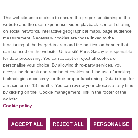
Campus map
This website uses cookies to ensure the proper functioning of the
website and the user experience: video playback, content sharing
on social networks, interactive geographical maps, page audience
Plan du site
measurement. Necessary cookies are those linked to the
functioning of the logged-in area and the notification banner that
can be used on the website. Université Paris-Saclay is responsible
International welcome desk
for data processing. You can accept or reject all cookies or
personalise your choice. By allowing third-party services, you
accept the deposit and reading of cookies and the use of tracking
technologies necessary for their proper functioning. Data is kept for
a maximum of 13 months. You can review your choices at any time
Université Paris-Saclay coordinates the EUGLOH
by clicking on the "Cookie management" link in the footer of the
European University Alliance and is a member of
website.
European and international networks: CESAER,
Cookie policy
EUA, EUF, LERU, U7+ and U21.
ACCEPT ALL
REJECT ALL
PERSONALISE