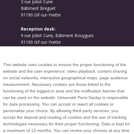
3 rue Joliot Curie
Bâtiment Breguet
91190 Gif-sur-Yvette
Reception desk:
9 rue Joliot Curie, Bâtiment Bouygues
91190 Gif-sur-Yvette
Campus map
This website uses cookies to ensure the proper functioning of the
website and the user experience: video playback, content sharing
on social networks, interactive geographical maps, page audience
Plan du site
measurement. Necessary cookies are those linked to the
functioning of the logged-in area and the notification banner that
can be used on the website. Université Paris-Saclay is responsible
International welcome desk
for data processing. You can accept or reject all cookies or
personalise your choice. By allowing third-party services, you
accept the deposit and reading of cookies and the use of tracking
technologies necessary for their proper functioning. Data is kept for
a maximum of 13 months. You can review your choices at any time
Université Paris-Saclay coordinates the EUGLOH